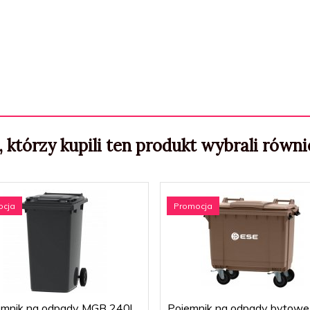
, którzy kupili ten produkt wybrali równie
ocja
Promocja
emnik na odpady MGB 240l
Pojemnik na odpady bytow