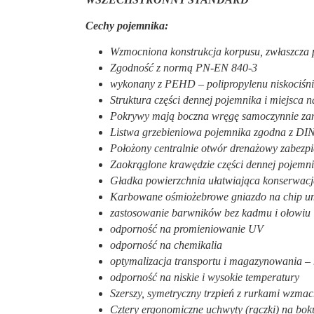
Cechy pojemnika:
Wzmocniona konstrukcja korpusu, zwłaszcza p
Zgodność z normą PN-EN 840-3
wykonany z PEHD – polipropylenu niskociśni
Struktura części dennej pojemnika i miejsca
Pokrywy mają boczna wręgę samoczynnie zamy
Listwa grzebieniowa pojemnika zgodna z DIN
Położony centralnie otwór drenażowy zabezp
Zaokrąglone krawędzie części dennej pojemn
Gładka powierzchnia ułatwiająca konserwacj
Karbowane ośmiożebrowe gniazdo na chip um
zastosowanie barwników bez kadmu i ołowiu
odporność na promieniowanie UV
odporność na chemikalia
optymalizacja transportu i magazynowania –
odporność na niskie i wysokie temperatury
Szerszy, symetryczny trzpień z rurkami wzma
Cztery ergonomiczne uchwyty (rączki) na bo