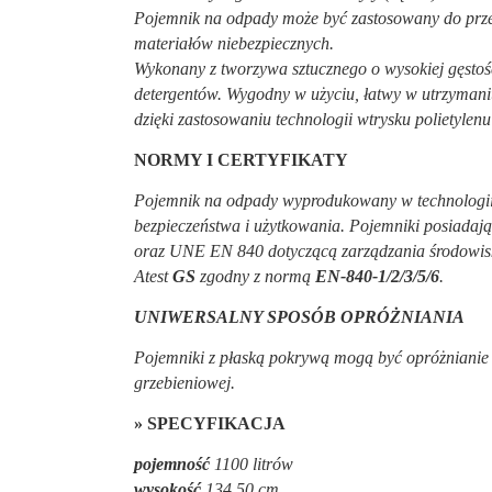
Pojemnik na odpady może być zastosowany do przec
materiałów niebezpiecznych.
Wykonany z tworzywa sztucznego o wysokiej gęstośc
detergentów. Wygodny w użyciu, łatwy w utrzymaniu
dzięki zastosowaniu technologii wtrysku polietylen
NORMY I CERTYFIKATY
Pojemnik na odpady wyprodukowany w technologii w
bezpieczeństwa i użytkowania. Pojemniki posiad
oraz UNE EN 840 dotyczącą zarządzania środowi
Atest
GS
zgodny z normą
EN-840-1/2/3/5/6
.
UNIWERSALNY SPOSÓB OPRÓŻNIANIA
Pojemniki z płaską pokrywą mogą być opróżnianie p
grzebieniowej.
» SPECYFIKACJA
pojemność
1100 litrów
wysokość
134,50 cm