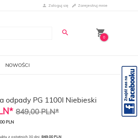
Zaloguj się
Zarejestruj mnie
0
NOWOŚCI
a odpady PG 1100l Niebieski
LN*
849,00 PLN*
00 PLN
ktu z ostatnich 30 dni:
849.00 PLN