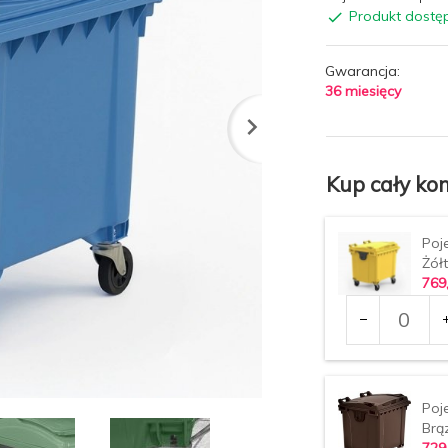
Produkt dostę
Gwarancja:
36 miesięcy
Kup cały kom
Poj
Żół
769
Ilość
dla
produktu
2388
Poj
Brą