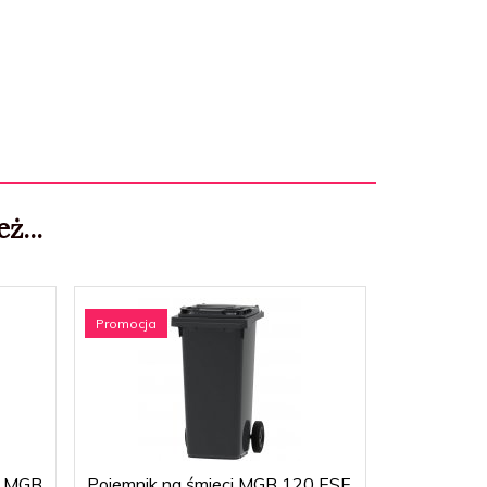
ż...
Promocja
e MGB
Pojemnik na śmieci MGB 120 ESE