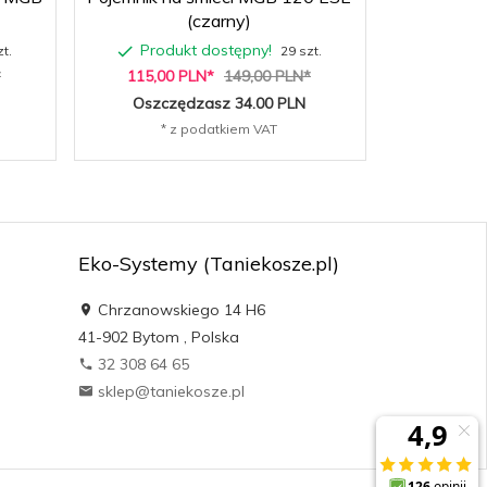
(czarny)
Produkt dostępny!
t.
29 szt.
*
115,
00
PLN*
149,00 PLN*
Oszczędzasz 34.00 PLN
* z podatkiem VAT
Eko-Systemy (Taniekosze.pl)
Chrzanowskiego 14 H6
41-902
Bytom
,
Polska
32 308 64 65
sklep@taniekosze.pl