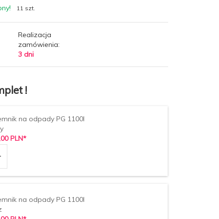
pny!
11 szt.
Realizacja
zamówienia:
3 dni
plet !
emnik na odpady PG 1100l
ty
,
00
PLN*
emnik na odpady PG 1100l
z