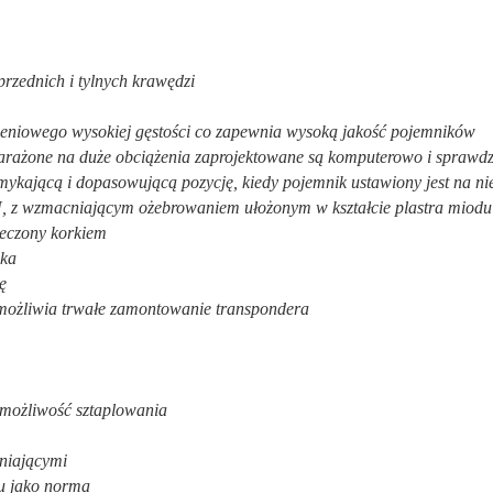
rzednich i tylnych krawędzi
eniowego wysokiej gęstości co zapewnia wysoką jakość pojemników
 narażone na duże obciążenia zaprojektowane są komputerowo i sprawd
kającą i dopasowującą pozycję, kiedy pojemnik ustawiony jest na ni
, z wzmacniającym ożebrowaniem ułożonym w kształcie plastra miodu
ieczony korkiem
ika
ę
ożliwia trwałe zamontowanie transpondera
 możliwość sztaplowania
cniającymi
ku jako norma