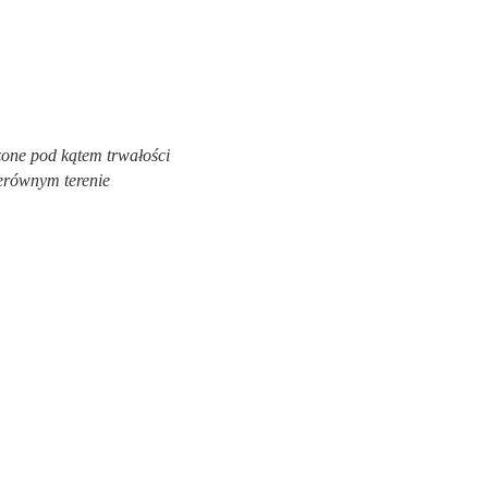
zone pod kątem trwałości
erównym terenie