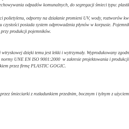
howywania odpadów komunalnych, do segregacji śmieci typu: plastik,
i polietylenu, odporny na działanie promieni UV, wody, roztworów kwaś
 czystości posiada system odprowadznia płynów w korpusie. Pojemnik 
u przy produkcji pojemników.
tryskowej dzięki temu jest lekki i wytrzymały. Wyprodukowany zgodn
ają normy UNE EN ISO 9001:2000 w zakresie projektowania i produk
skiem przez firmę PLASTIC GOGIC.
rzez śmieciarki z rozładunkiem przednim, bocznym i tylnym z użyciem t