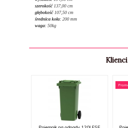
szerokość
137,00 cm
głębokość
107,50 cm
średnica koła
: 200 mm
waga
: 50kg
Klienci
Prom
Pojemnik na odpady 120l ESE
Poj