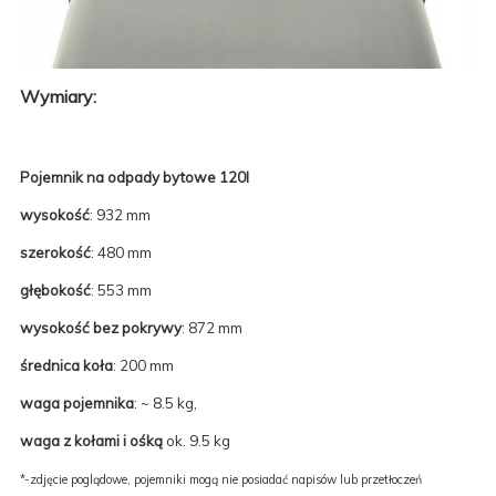
Wymiary:
Pojemnik na odpady bytowe 120l
wysokość
: 932 mm
szerokość
: 480 mm
głębokość
: 553 mm
wysokość bez pokrywy
: 872 mm
średnica koła
: 200 mm
waga pojemnika
: ~ 8.5 kg,
waga z kołami i ośką
ok. 9.5 kg
*-zdjęcie poglądowe, pojemniki mogą nie posiadać napisów lub przetłoczeń