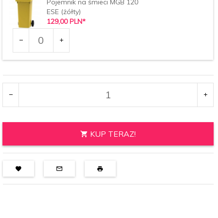
Pojemnik na śmieci MGB 120
ESE (żółty)
129,
00
PLN*
Ilość
dla
produktu
2184
KUP TERAZ!