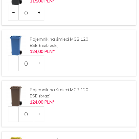
115,
00
PLN*
Ilość
dla
produktu
1529
Pojemnik na śmieci MGB 120
ESE (niebieski)
124,
00
PLN*
Ilość
dla
produktu
2112
Pojemnik na śmieci MGB 120
ESE (brąz)
124,
00
PLN*
Ilość
dla
produktu
2181